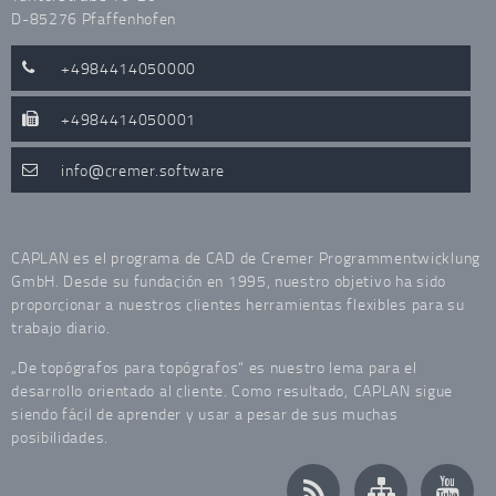
D-85276 Pfaffenhofen
+4984414050000
+4984414050001
info
cremer.software
CAPLAN es el programa de CAD de Cremer Programmentwicklung
GmbH. Desde su fundación en 1995, nuestro objetivo ha sido
proporcionar a nuestros clientes herramientas flexibles para su
trabajo diario.
„De topógrafos para topógrafos“ es nuestro lema para el
desarrollo orientado al cliente. Como resultado, CAPLAN sigue
siendo fácil de aprender y usar a pesar de sus muchas
posibilidades.