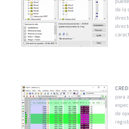
puede
de la
direc
direct
caract
CREDI
para 
espec
de op
regis