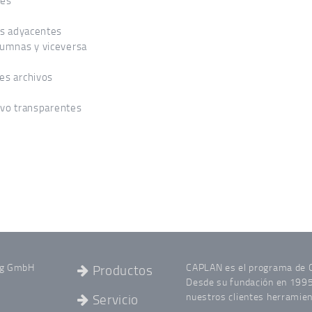
tes
as adyacentes
lumnas y viceversa
es archivos
hivo transparentes
ng GmbH
CAPLAN es el programa de
Productos
Desde su fundación en 1995,
nuestros clientes herramient
Servicio