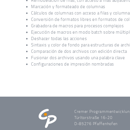
Remodelación de filas, con acceso a filas adyacen
Marcación y formateado de columnas
Cálculos de columnas con acceso a filas y column
Conversión de formatos libres en formatos de co
Grabadora de macros para procesos complejos
Ejecución de macros en modo batch sobre múltipl
Deshacer todas las acciones
Sintaxis y color de fondo para estructuras de arc
Comparación de dos archivos con edición directa
Fusionar dos archivos usando una palabra clave
Configuraciones de impresión nombradas
Cremer Programmentwicklu
Türltorstraße 16-20
D-85276 Pfaffenhofen