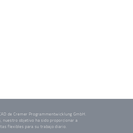
 CAD de Cremer Programmentwicklung GmbH.
 nuestro objetivo ha sido proporcionar a
as flexibles para su trabajo diario.