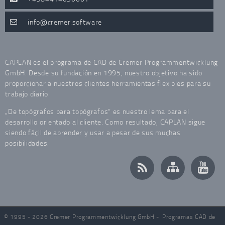
info
cremer.software
CAPLAN es el programa de CAD de Cremer Programmentwicklung
GmbH. Desde su fundación en 1995, nuestro objetivo ha sido
proporcionar a nuestros clientes herramientas flexibles para su
trabajo diario.
„De topógrafos para topógrafos“ es nuestro lema para el
desarrollo orientado al cliente. Como resultado, CAPLAN sigue
siendo fácil de aprender y usar a pesar de sus muchas
posibilidades.
© 1995 - 2026 Cremer Programmentwicklung GmbH -
Programas CAD de