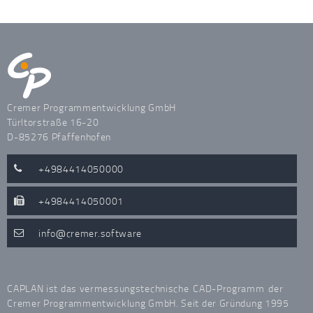
Cremer Programmentwicklung GmbH
Türltorstraße 16-20
D-85276 Pfaffenhofen
+4984414050000
+4984414050001
info
cremer.software
CAPLAN ist das vermessungstechnische
CAD-Programm
der
Cremer Programmentwicklung GmbH. Seit der Gründung 1995