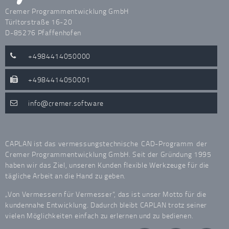
Cremer Programmentwicklung GmbH
Türltorstraße 16-20
D-85276 Pfaffenhofen
+4984414050000
+4984414050001
info
cremer.software
CAPLAN ist das vermessungstechnische
CAD-Programm
der
Cremer Programmentwicklung GmbH. Seit der Gründung 1995
haben wir das Ziel, unseren Kunden flexible Werkzeuge für die
tägliche Arbeit an die Hand zu geben.
„Von Vermessern für Vermesser“, das ist unser Motto für die
kundennahe Entwicklung. Dadurch bleibt CAPLAN trotz seiner
vielen Möglichkeiten einfach zu erlernen und zu bedienen.