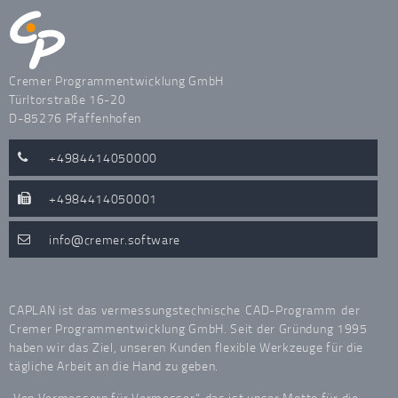
Cremer Programmentwicklung GmbH
Türltorstraße 16-20
D-85276 Pfaffenhofen
+4984414050000
+4984414050001
info
cremer.software
CAPLAN ist das vermessungstechnische
CAD-Programm
der
Cremer Programmentwicklung GmbH. Seit der Gründung 1995
haben wir das Ziel, unseren Kunden flexible Werkzeuge für die
tägliche Arbeit an die Hand zu geben.
„Von Vermessern für Vermesser“, das ist unser Motto für die