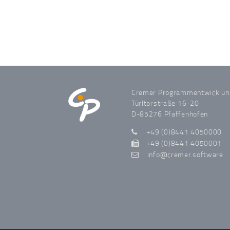
Cremer Programmentwicklu
Türltorstraße 16-20
D-85276 Pfaffenhofen
+49 (0)8441 4050000
+49 (0)8441 4050001
info
cremer.software