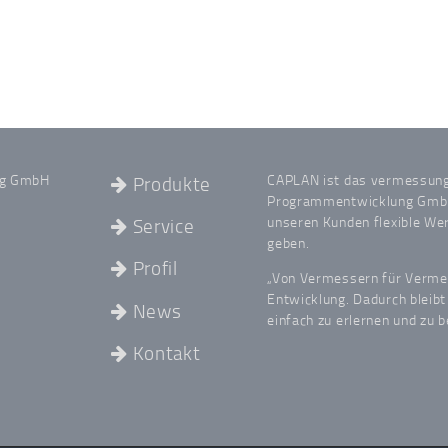
ng GmbH
CAPLAN ist das vermessun
Produkte
Programmentwicklung GmbH.
unseren Kunden flexible Wer
Service
geben.
Profil
„Von Vermessern für Vermes
Entwicklung. Dadurch bleibt
News
einfach zu erlernen und zu b
Kontakt