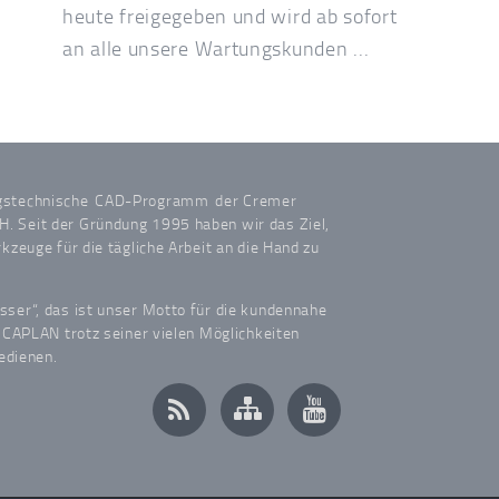
heute freigegeben und wird ab sofort
an alle unsere Wartungskunden ...
gstechnische
CAD-Programm
der Cremer
 Seit der Gründung 1995 haben wir das Ziel,
kzeuge für die tägliche Arbeit an die Hand zu
ser“, das ist unser Motto für die kundennahe
 CAPLAN trotz seiner vielen Möglichkeiten
edienen.