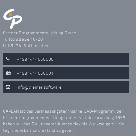
Cremer Programmentwicklung GmbH
Türltorstraße 16-20
D-85276 Pfaffenhofen
+4984414050000
+4984414050001
info
cremer.software
CAPLAN ist das vermessungstechnische
CAD-Programm
der
Cremer Programmentwicklung GmbH. Seit der Gründung 1995
haben wir das Ziel, unseren Kunden flexible Werkzeuge für die
tägliche Arbeit an die Hand zu geben.