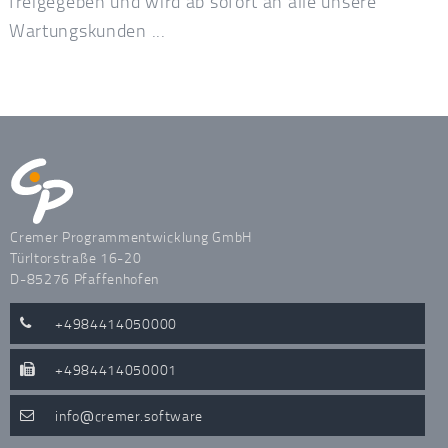
freigegeben und wird ab sofort an alle unsere
Wartungskunden ...
Cremer Programmentwicklung GmbH
Türltorstraße 16-20
D-85276 Pfaffenhofen
+4984414050000
+4984414050001
info
cremer.software